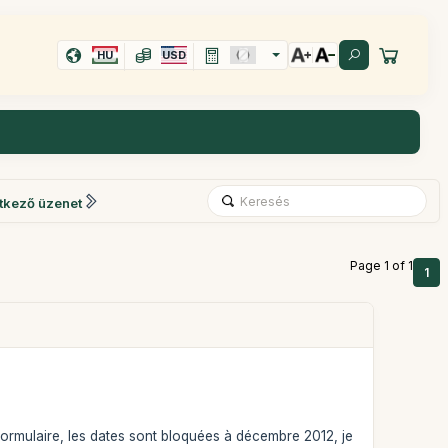
HU
USD
tkező üzenet
Page 1 of 1
1
 formulaire, les dates sont bloquées à décembre 2012, je