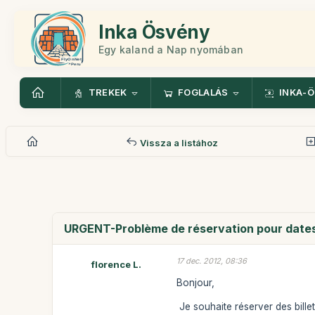
Inka Ösvény
Egy kaland a Nap nyomában
TREKEK
FOGLALÁS
INKA-
Vissza a listához
URGENT-Problème de réservation pour dates 
17 dec. 2012, 08:36
florence L.
Bonjour,
Je souhaite réserver des bille