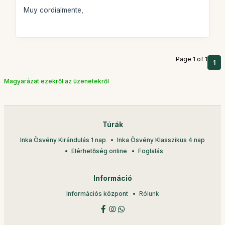
Muy cordialmente,
Page 1 of 1
1
Magyarázat ezekről az üzenetekről
Túrák
Inka Ösvény Kirándulás 1 nap
Inka Ösvény Klasszikus 4 nap
Elérhetőség online
Foglalás
Információ
Információs központ
Rólunk