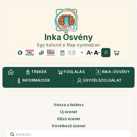
Inka Ösvény
Egy kaland a Nap nyomában
HU
USD
TREKEK
FOGLALÁS
INKA-ÖSVÉNY
INFORMÁCIÓK
ÜGYFÉLSZOLGÁLAT
Vissza a listához
Új üzenet
Előző üzenet
Következő üzenet