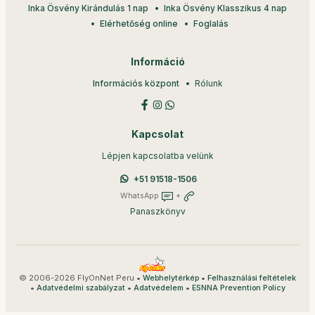
Inka Ösvény Kirándulás 1 nap
Inka Ösvény Klasszikus 4 nap
Elérhetőség online
Foglalás
Információ
Információs központ
Rólunk
Kapcsolat
Lépjen kapcsolatba velünk
+51 91518-1506
WhatsApp
+
Panaszkönyv
© 2006-2026 FlyOnNet Peru •
•
Webhelytérkép
Felhasználási feltételek
•
•
•
Adatvédelmi szabályzat
Adatvédelem
ESNNA Prevention Policy