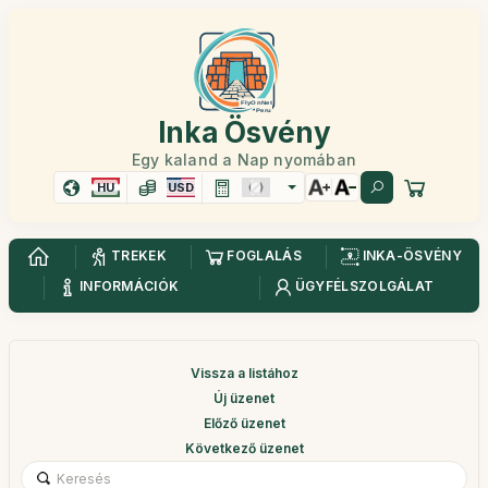
Inka Ösvény
Egy kaland a Nap nyomában
HU
USD
TREKEK
FOGLALÁS
INKA-ÖSVÉNY
INFORMÁCIÓK
ÜGYFÉLSZOLGÁLAT
Vissza a listához
Új üzenet
Előző üzenet
Következő üzenet