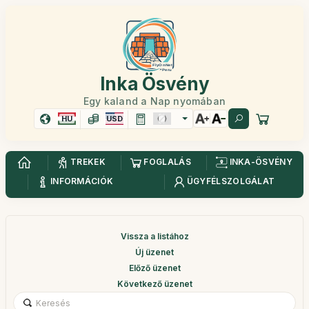
Inka Ösvény
Egy kaland a Nap nyomában
HU
USD
TREKEK
FOGLALÁS
INKA-ÖSVÉNY
INFORMÁCIÓK
ÜGYFÉLSZOLGÁLAT
Vissza a listához
Új üzenet
Előző üzenet
Következő üzenet