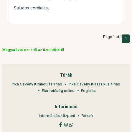
Saludos cordiales,
Page 1 of 1
1
Magyarázat ezekről az üzenetekről
Túrák
Inka Ösvény Kirándulás 1 nap
Inka Ösvény Klasszikus 4 nap
Elérhetőség online
Foglalás
Információ
Információs központ
Rólunk