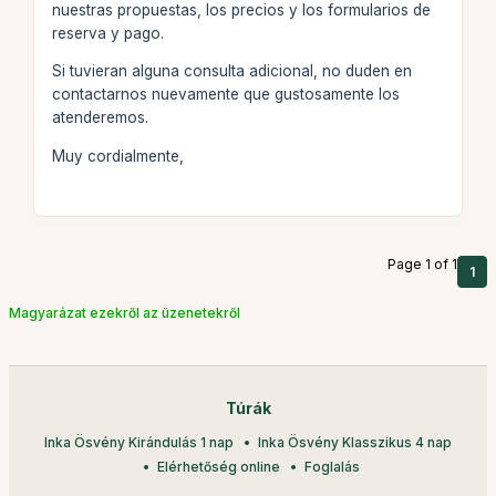
nuestras propuestas, los precios y los formularios de
reserva y pago.
Si tuvieran alguna consulta adicional, no duden en
contactarnos nuevamente que gustosamente los
atenderemos.
Muy cordialmente,
Page 1 of 1
1
Magyarázat ezekről az üzenetekről
Túrák
Inka Ösvény Kirándulás 1 nap
Inka Ösvény Klasszikus 4 nap
Elérhetőség online
Foglalás