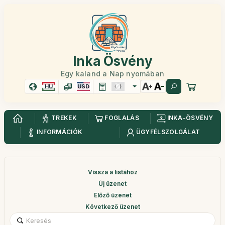
Inka Ösvény
Egy kaland a Nap nyomában
HU
USD
TREKEK
FOGLALÁS
INKA-ÖSVÉNY
INFORMÁCIÓK
ÜGYFÉLSZOLGÁLAT
Vissza a listához
Új üzenet
Előző üzenet
Következő üzenet