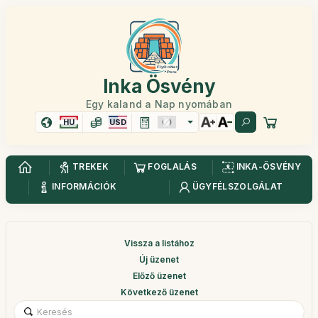
Inka Ösvény
Egy kaland a Nap nyomában
HU
USD
TREKEK
FOGLALÁS
INKA-ÖSVÉNY
INFORMÁCIÓK
ÜGYFÉLSZOLGÁLAT
Vissza a listához
Új üzenet
Előző üzenet
Következő üzenet