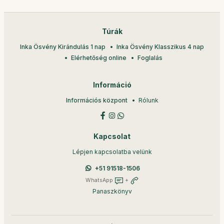
Túrák
Inka Ösvény Kirándulás 1 nap
Inka Ösvény Klasszikus 4 nap
Elérhetőség online
Foglalás
Információ
Információs központ
Rólunk
Kapcsolat
Lépjen kapcsolatba velünk
+51 91518-1506
WhatsApp
+
Panaszkönyv