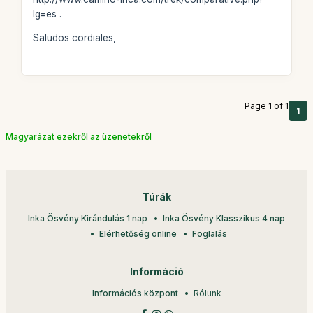
lg=es .
Saludos cordiales,
Page 1 of 1
1
Magyarázat ezekről az üzenetekről
Túrák
Inka Ösvény Kirándulás 1 nap
Inka Ösvény Klasszikus 4 nap
Elérhetőség online
Foglalás
Információ
Információs központ
Rólunk