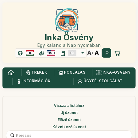
Inka Ösvény
Egy kaland a Nap nyomában
HU
USD
TREKEK
FOGLALÁS
INKA-ÖSVÉNY
INFORMÁCIÓK
ÜGYFÉLSZOLGÁLAT
Vissza a listához
Új üzenet
Előző üzenet
Következő üzenet