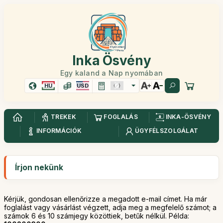
Inka Ösvény
Egy kaland a Nap nyomában
HU
USD
TREKEK
FOGLALÁS
INKA-ÖSVÉNY
INFORMÁCIÓK
ÜGYFÉLSZOLGÁLAT
Írjon nekünk
Kérjük, gondosan ellenőrizze a megadott e-mail címet. Ha már
foglalást vagy vásárlást végzett, adja meg a megfelelő számot; a
számok 6 és 10 számjegy közöttiek, betűk nélkül. Példa: