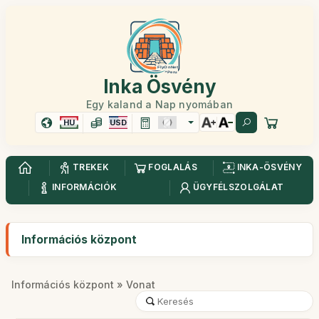
Inka Ösvény
Egy kaland a Nap nyomában
HU
USD
TREKEK
FOGLALÁS
INKA-ÖSVÉNY
INFORMÁCIÓK
ÜGYFÉLSZOLGÁLAT
Információs központ
Információs központ
» Vonat