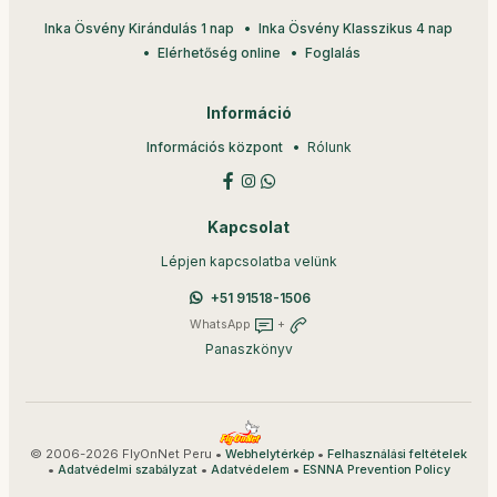
Inka Ösvény Kirándulás 1 nap
Inka Ösvény Klasszikus 4 nap
Elérhetőség online
Foglalás
Információ
Információs központ
Rólunk
Kapcsolat
Lépjen kapcsolatba velünk
+51 91518-1506
WhatsApp
+
Panaszkönyv
© 2006-2026 FlyOnNet Peru •
•
Webhelytérkép
Felhasználási feltételek
•
•
•
Adatvédelmi szabályzat
Adatvédelem
ESNNA Prevention Policy