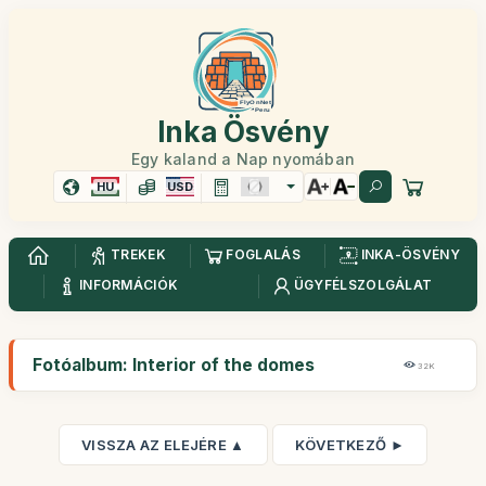
Inka Ösvény
Egy kaland a Nap nyomában
HU
USD
TREKEK
FOGLALÁS
INKA-ÖSVÉNY
INFORMÁCIÓK
ÜGYFÉLSZOLGÁLAT
Fotóalbum: Interior of the domes
32K
VISSZA AZ ELEJÉRE ▲
KÖVETKEZŐ ►