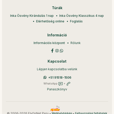
Túrák
Inka Ösvény Kirándulás 1 nap
Inka Ösvény Klasszikus 4 nap
Elérhetőség online
Foglalás
Információ
Információs központ
Rólunk
Kapcsolat
Lépjen kapcsolatba velünk
+51 91518-1506
WhatsApp
+
Panaszkönyv
© 2006-2026 FlyOnNet Peru •
•
Webhelytérkép
Felhasználási feltételek