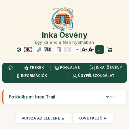
Inka Ösvény
Egy kaland a Nap nyomában
HU
USD
TREKEK
FOGLALÁS
INKA-ÖSVÉNY
INFORMÁCIÓK
ÜGYFÉLSZOLGÁLAT
Fotóalbum: Inca Trail
73,1K
VISSZA AZ ELEJÉRE ▲
KÖVETKEZŐ ►