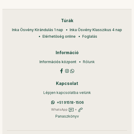
Túrák
Inka Ösvény Kirándulás 1 nap
Inka Ösvény Klasszikus 4 nap
Elérhetőség online
Foglalás
Információ
Információs központ
Rólunk
Kapcsolat
Lépjen kapcsolatba velünk
+51 91518-1506
WhatsApp
+
Panaszkönyv