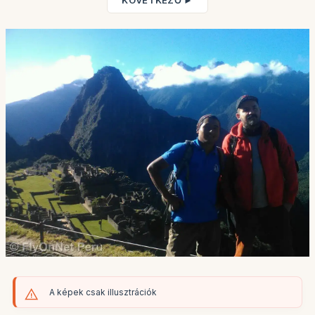
KÖVETKEZŐ ►
A képek csak illusztrációk