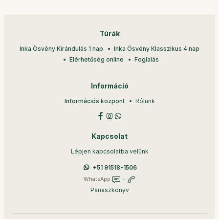
Túrák
Inka Ösvény Kirándulás 1 nap
Inka Ösvény Klasszikus 4 nap
Elérhetőség online
Foglalás
Információ
Információs központ
Rólunk
Kapcsolat
Lépjen kapcsolatba velünk
+51 91518-1506
WhatsApp
+
Panaszkönyv