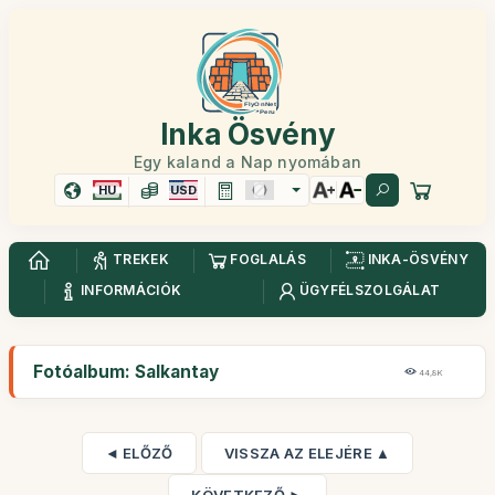
Inka Ösvény
Egy kaland a Nap nyomában
HU
USD
TREKEK
FOGLALÁS
INKA-ÖSVÉNY
INFORMÁCIÓK
ÜGYFÉLSZOLGÁLAT
Fotóalbum: Salkantay
44,8K
◄ ELŐZŐ
VISSZA AZ ELEJÉRE ▲