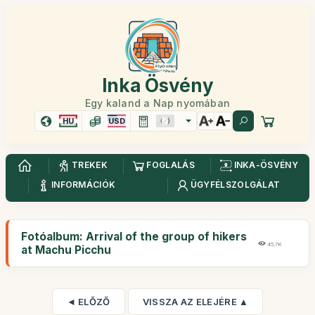
Inka Ösvény
Egy kaland a Nap nyomában
HU
USD
TREKEK
FOGLALÁS
INKA-ÖSVÉNY
INFORMÁCIÓK
ÜGYFÉLSZOLGÁLAT
Fotóalbum: Arrival of the group of hikers
45,7K
at Machu Picchu
◄ ELŐZŐ
VISSZA AZ ELEJÉRE ▲