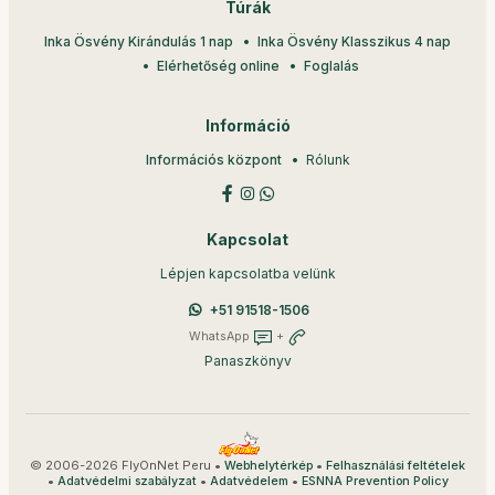
Túrák
Inka Ösvény Kirándulás 1 nap
Inka Ösvény Klasszikus 4 nap
Elérhetőség online
Foglalás
Információ
Információs központ
Rólunk
Kapcsolat
Lépjen kapcsolatba velünk
+51 91518-1506
WhatsApp
+
Panaszkönyv
© 2006-2026 FlyOnNet Peru •
•
Webhelytérkép
Felhasználási feltételek
•
•
•
Adatvédelmi szabályzat
Adatvédelem
ESNNA Prevention Policy