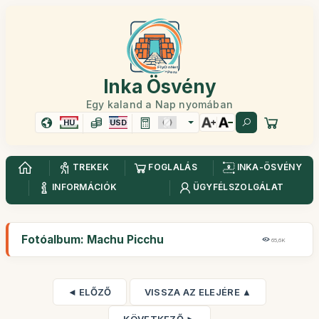
Inka Ösvény
Egy kaland a Nap nyomában
HU
USD
TREKEK
FOGLALÁS
INKA-ÖSVÉNY
INFORMÁCIÓK
ÜGYFÉLSZOLGÁLAT
Fotóalbum: Machu Picchu
65,6K
◄ ELŐZŐ
VISSZA AZ ELEJÉRE ▲