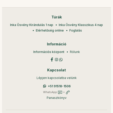
Túrák
Inka Ösvény Kirándulás 1 nap
Inka Ösvény Klasszikus 4 nap
Elérhetőség online
Foglalás
Információ
Információs központ
Rólunk
Kapcsolat
Lépjen kapcsolatba velünk
+51 91518-1506
WhatsApp
+
Panaszkönyv