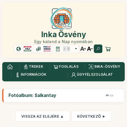
Inka Ösvény
Egy kaland a Nap nyomában
HU
USD
TREKEK
FOGLALÁS
INKA-ÖSVÉNY
INFORMÁCIÓK
ÜGYFÉLSZOLGÁLAT
Fotóalbum: Salkantay
73K
VISSZA AZ ELEJÉRE ▲
KÖVETKEZŐ ►