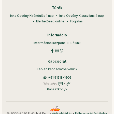
Túrák
Inka Ösvény Kirándulás 1 nap
Inka Ösvény Klasszikus 4 nap
Elérhetőség online
Foglalás
Információ
Információs központ
Rólunk
Kapcsolat
Lépjen kapcsolatba velünk
+51 91518-1506
WhatsApp
+
Panaszkönyv
© 2006-2026 FlyOnNet Peru •
•
Webhelytérkép
Felhasználási feltételek