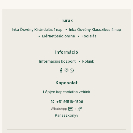
Túrák
Inka Ösvény Kirándulás 1 nap
Inka Ösvény Klasszikus 4 nap
Elérhetőség online
Foglalás
Információ
Információs központ
Rólunk
Kapcsolat
Lépjen kapcsolatba velünk
+51 91518-1506
WhatsApp
+
Panaszkönyv