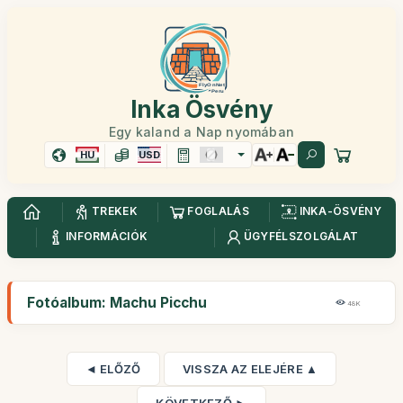
Inka Ösvény
Egy kaland a Nap nyomában
HU
USD
TREKEK
FOGLALÁS
INKA-ÖSVÉNY
INFORMÁCIÓK
ÜGYFÉLSZOLGÁLAT
Fotóalbum: Machu Picchu
48K
◄ ELŐZŐ
VISSZA AZ ELEJÉRE ▲