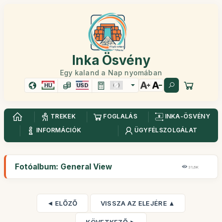
Inka Ösvény
Egy kaland a Nap nyomában
HU
USD
TREKEK
FOGLALÁS
INKA-ÖSVÉNY
INFORMÁCIÓK
ÜGYFÉLSZOLGÁLAT
Fotóalbum: General View
31,6K
◄ ELŐZŐ
VISSZA AZ ELEJÉRE ▲