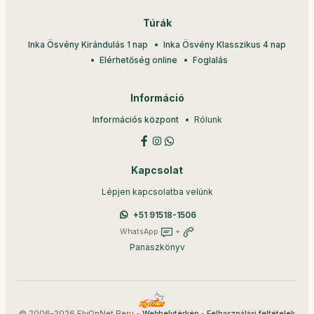
Túrák
Inka Ösvény Kirándulás 1 nap
Inka Ösvény Klasszikus 4 nap
Elérhetőség online
Foglalás
Információ
Információs központ
Rólunk
Kapcsolat
Lépjen kapcsolatba velünk
+51 91518-1506
WhatsApp
+
Panaszkönyv
© 2006-2026 FlyOnNet Peru •
•
Webhelytérkép
Felhasználási feltételek