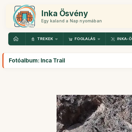
Inka Ösvény
Egy kaland a Nap nyomában
TREKEK
FOGLALÁS
INKA-
Fotóalbum: Inca Trail