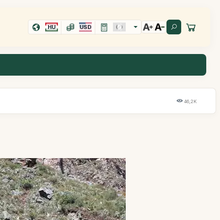
HU
USD
46,2K