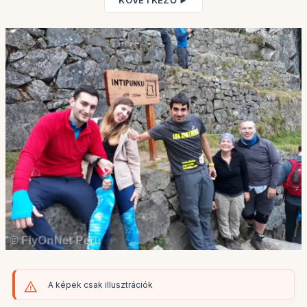
KÖVETKEZŐ ►
A képek csak illusztrációk