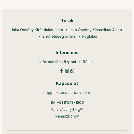
Túrák
Inka Ösvény Kirándulás 1 nap
Inka Ösvény Klasszikus 4 nap
Elérhetőség online
Foglalás
Információ
Információs központ
Rólunk
Kapcsolat
Lépjen kapcsolatba velünk
+51 91518-1506
WhatsApp
+
Panaszkönyv