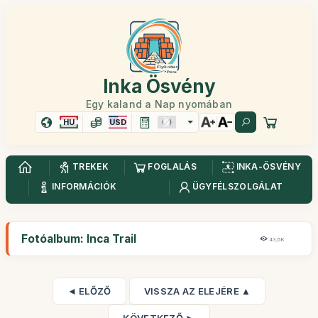
Inka Ösvény
Egy kaland a Nap nyomában
HU
USD
TREKEK
FOGLALÁS
INKA-ÖSVÉNY
INFORMÁCIÓK
ÜGYFÉLSZOLGÁLAT
Fotóalbum: Inca Trail
43,6K
◄ ELŐZŐ
VISSZA AZ ELEJÉRE ▲