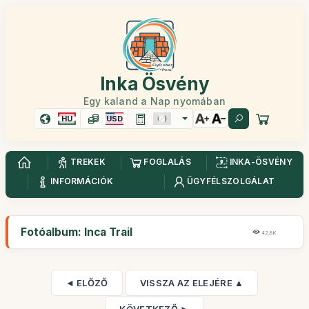
Inka Ösvény
Egy kaland a Nap nyomában
HU
USD
TREKEK
FOGLALÁS
INKA-ÖSVÉNY
INFORMÁCIÓK
ÜGYFÉLSZOLGÁLAT
Fotóalbum: Inca Trail
42,8K
◄ ELŐZŐ
VISSZA AZ ELEJÉRE ▲