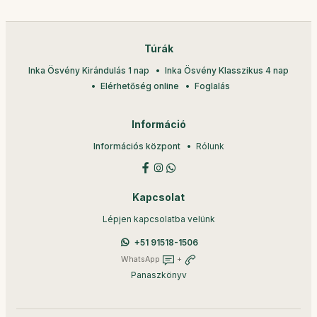
Túrák
Inka Ösvény Kirándulás 1 nap
Inka Ösvény Klasszikus 4 nap
Elérhetőség online
Foglalás
Információ
Információs központ
Rólunk
Kapcsolat
Lépjen kapcsolatba velünk
+51 91518-1506
WhatsApp
+
Panaszkönyv