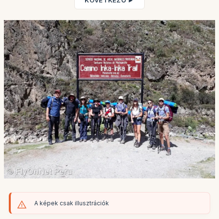
KÖVETKEZŐ ►
A képek csak illusztrációk