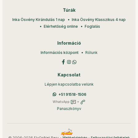
Túrák
Inka Ösvény Kirándulás 1 nap
Inka Ösvény Klasszikus 4 nap
Elérhetőség online
Foglalás
Információ
Információs központ
Rólunk
Kapcsolat
Lépjen kapcsolatba velünk
+51 91518-1506
WhatsApp
+
Panaszkönyv
© 2006-2026 FlyOnNet Peru •
•
Webhelytérkép
Felhasználási feltételek