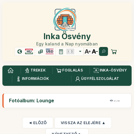
Inka Ösvény
Egy kaland a Nap nyomában
HU
USD
TREKEK
FOGLALÁS
INKA-ÖSVÉNY
INFORMÁCIÓK
ÜGYFÉLSZOLGÁLAT
Fotóalbum: Lounge
31,7K
◄ ELŐZŐ
VISSZA AZ ELEJÉRE ▲