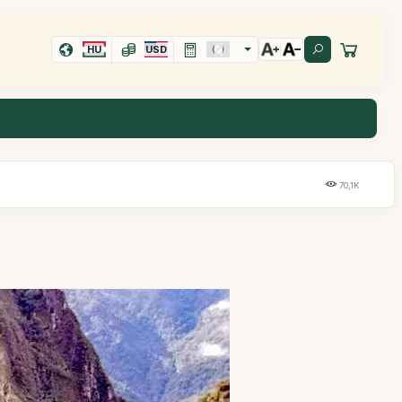
HU
USD
70,1K