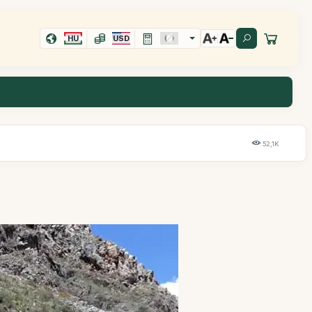
HU
USD
52,1K