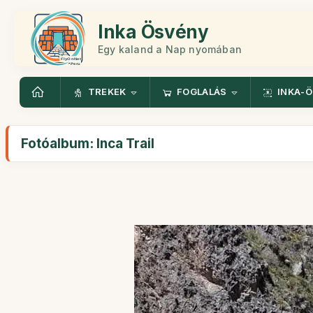
Inka Ösvény
Egy kaland a Nap nyomában
TREKEK
FOGLALÁS
INKA-
Fotóalbum: Inca Trail