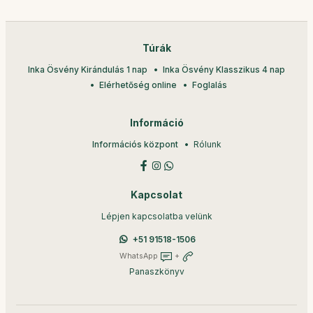
Túrák
Inka Ösvény Kirándulás 1 nap
Inka Ösvény Klasszikus 4 nap
Elérhetőség online
Foglalás
Információ
Információs központ
Rólunk
Kapcsolat
Lépjen kapcsolatba velünk
+51 91518-1506
WhatsApp
+
Panaszkönyv