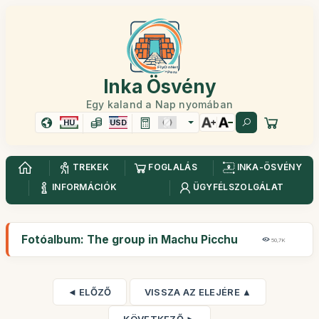
Inka Ösvény
Egy kaland a Nap nyomában
HU
USD
TREKEK
FOGLALÁS
INKA-ÖSVÉNY
INFORMÁCIÓK
ÜGYFÉLSZOLGÁLAT
Fotóalbum: The group in Machu Picchu
50,7K
◄ ELŐZŐ
VISSZA AZ ELEJÉRE ▲