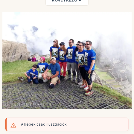
KÖVETKEZŐ ►
A képek csak illusztrációk