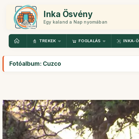
Inka Ösvény
Egy kaland a Nap nyomában
TREKEK
FOGLALÁS
INKA-
Fotóalbum: Cuzco