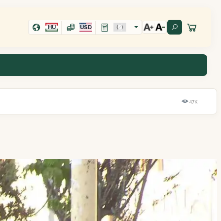
HU
USD
47K