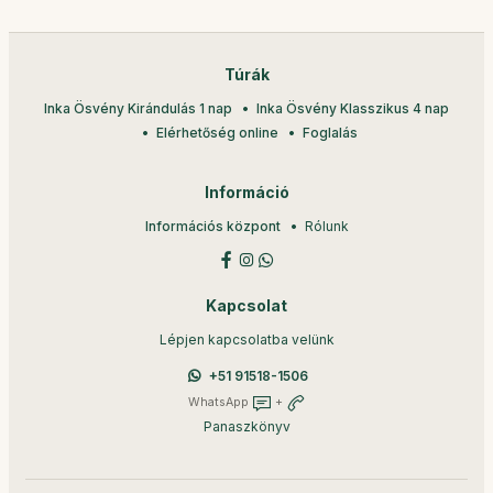
Túrák
Inka Ösvény Kirándulás 1 nap
Inka Ösvény Klasszikus 4 nap
Elérhetőség online
Foglalás
Információ
Információs központ
Rólunk
Kapcsolat
Lépjen kapcsolatba velünk
+51 91518-1506
WhatsApp
+
Panaszkönyv