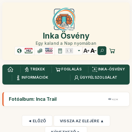
Inka Ösvény
Egy kaland a Nap nyomában
HU
USD
TREKEK
FOGLALÁS
INKA-ÖSVÉNY
INFORMÁCIÓK
ÜGYFÉLSZOLGÁLAT
Fotóalbum: Inca Trail
42,1K
◄ ELŐZŐ
VISSZA AZ ELEJÉRE ▲