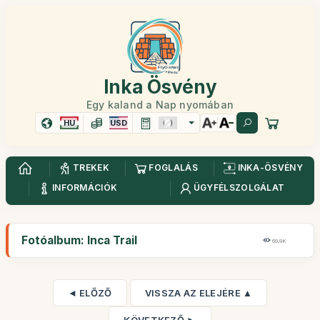
Inka Ösvény
Egy kaland a Nap nyomában
HU
USD
TREKEK
FOGLALÁS
INKA-ÖSVÉNY
INFORMÁCIÓK
ÜGYFÉLSZOLGÁLAT
Fotóalbum: Inca Trail
69,9K
◄ ELŐZŐ
VISSZA AZ ELEJÉRE ▲