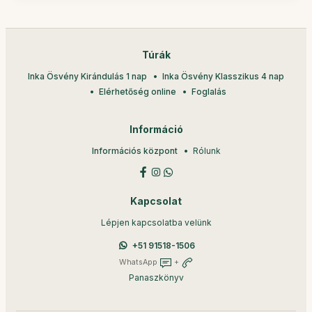
Túrák
Inka Ösvény Kirándulás 1 nap
Inka Ösvény Klasszikus 4 nap
Elérhetőség online
Foglalás
Információ
Információs központ
Rólunk
Kapcsolat
Lépjen kapcsolatba velünk
+51 91518-1506
WhatsApp
+
Panaszkönyv