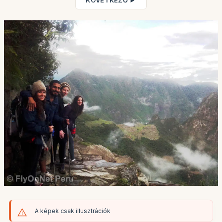
KÖVETKEZŐ ►
A képek csak illusztrációk