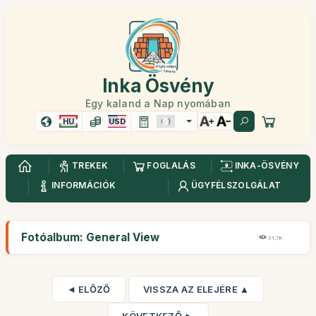
Inka Ösvény
Egy kaland a Nap nyomában
HU
USD
TREKEK
FOGLALÁS
INKA-ÖSVÉNY
INFORMÁCIÓK
ÜGYFÉLSZOLGÁLAT
Fotóalbum: General View
31,7K
◄ ELŐZŐ
VISSZA AZ ELEJÉRE ▲