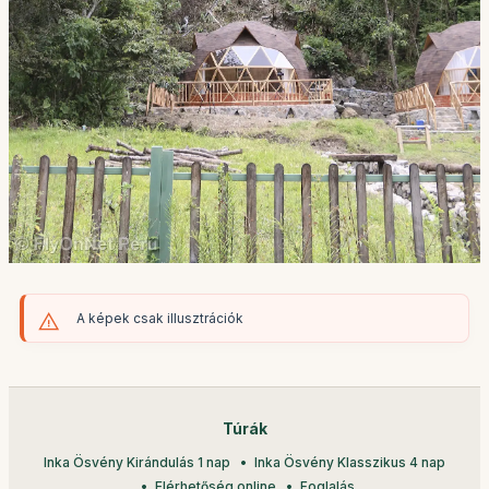
A képek csak illusztrációk
Túrák
Inka Ösvény Kirándulás 1 nap
Inka Ösvény Klasszikus 4 nap
Elérhetőség online
Foglalás