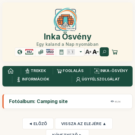
Inka Ösvény
Egy kaland a Nap nyomában
HU
USD
TREKEK
FOGLALÁS
INKA-ÖSVÉNY
INFORMÁCIÓK
ÜGYFÉLSZOLGÁLAT
Fotóalbum: Camping site
45,5K
◄ ELŐZŐ
VISSZA AZ ELEJÉRE ▲