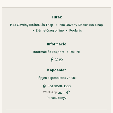
Túrák
Inka Ösvény Kirándulás 1 nap
Inka Ösvény Klasszikus 4 nap
Elérhetőség online
Foglalás
Információ
Információs központ
Rólunk
Kapcsolat
Lépjen kapcsolatba velünk
+51 91518-1506
WhatsApp
+
Panaszkönyv