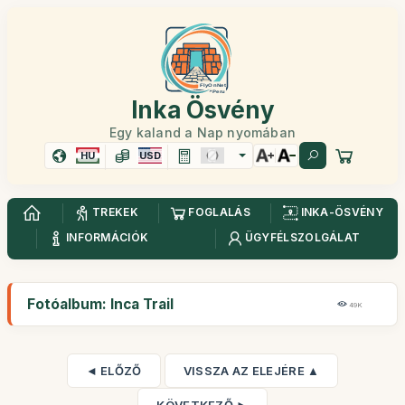
Inka Ösvény
Egy kaland a Nap nyomában
HU
USD
TREKEK
FOGLALÁS
INKA-ÖSVÉNY
INFORMÁCIÓK
ÜGYFÉLSZOLGÁLAT
Fotóalbum: Inca Trail
49K
◄ ELŐZŐ
VISSZA AZ ELEJÉRE ▲