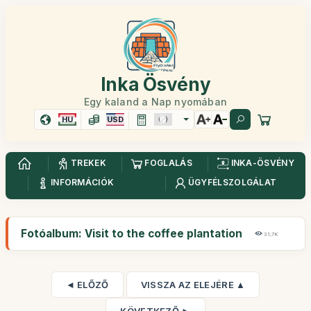
Inka Ösvény
Egy kaland a Nap nyomában
HU
USD
TREKEK
FOGLALÁS
INKA-ÖSVÉNY
INFORMÁCIÓK
ÜGYFÉLSZOLGÁLAT
Fotóalbum: Visit to the coffee plantation
31,7K
◄ ELŐZŐ
VISSZA AZ ELEJÉRE ▲