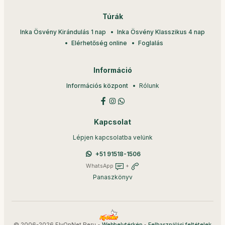
Túrák
Inka Ösvény Kirándulás 1 nap
Inka Ösvény Klasszikus 4 nap
Elérhetőség online
Foglalás
Információ
Információs központ
Rólunk
Kapcsolat
Lépjen kapcsolatba velünk
+51 91518-1506
WhatsApp
+
Panaszkönyv
© 2006-2026 FlyOnNet Peru •
•
Webhelytérkép
Felhasználási feltételek