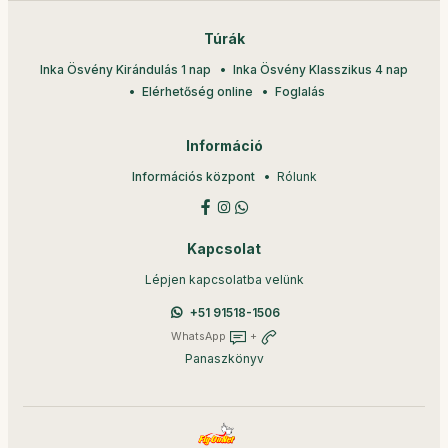
Túrák
Inka Ösvény Kirándulás 1 nap
Inka Ösvény Klasszikus 4 nap
Elérhetőség online
Foglalás
Információ
Információs központ
Rólunk
Kapcsolat
Lépjen kapcsolatba velünk
+51 91518-1506
WhatsApp
+
Panaszkönyv