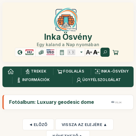
Inka Ösvény
Egy kaland a Nap nyomában
HU
USD
TREKEK
FOGLALÁS
INKA-ÖSVÉNY
INFORMÁCIÓK
ÜGYFÉLSZOLGÁLAT
Fotóalbum: Luxuary geodesic dome
35,2K
◄ ELŐZŐ
VISSZA AZ ELEJÉRE ▲