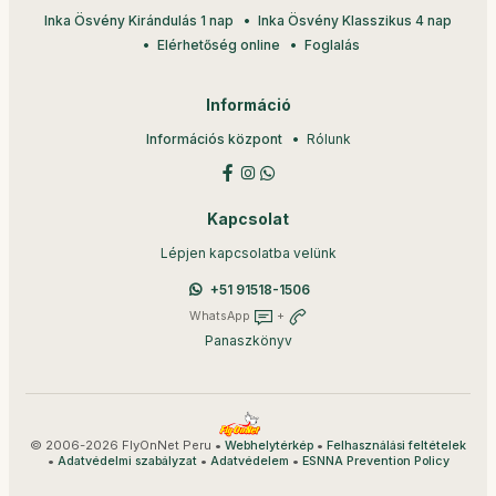
Inka Ösvény Kirándulás 1 nap
Inka Ösvény Klasszikus 4 nap
Elérhetőség online
Foglalás
Információ
Információs központ
Rólunk
Kapcsolat
Lépjen kapcsolatba velünk
+51 91518-1506
WhatsApp
+
Panaszkönyv
© 2006-2026 FlyOnNet Peru •
•
Webhelytérkép
Felhasználási feltételek
•
•
•
Adatvédelmi szabályzat
Adatvédelem
ESNNA Prevention Policy