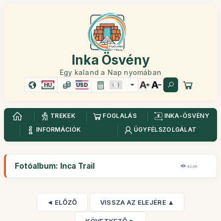
Inka Ösvény
Egy kaland a Nap nyomában
HU
USD
TREKEK
FOGLALÁS
INKA-ÖSVÉNY
INFORMÁCIÓK
ÜGYFÉLSZOLGÁLAT
Fotóalbum: Inca Trail
42,6K
◄ ELŐZŐ
VISSZA AZ ELEJÉRE ▲