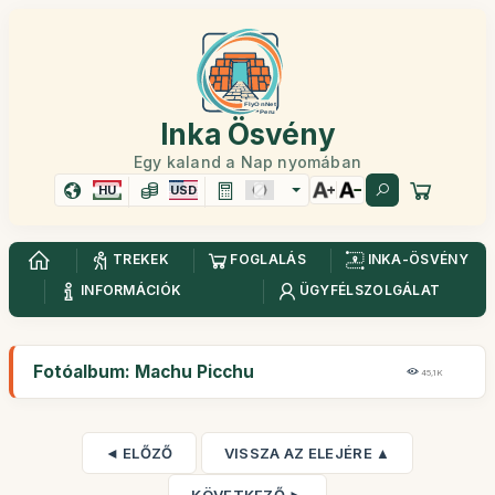
Inka Ösvény
Egy kaland a Nap nyomában
HU
USD
TREKEK
FOGLALÁS
INKA-ÖSVÉNY
INFORMÁCIÓK
ÜGYFÉLSZOLGÁLAT
Fotóalbum: Machu Picchu
45,1K
◄ ELŐZŐ
VISSZA AZ ELEJÉRE ▲