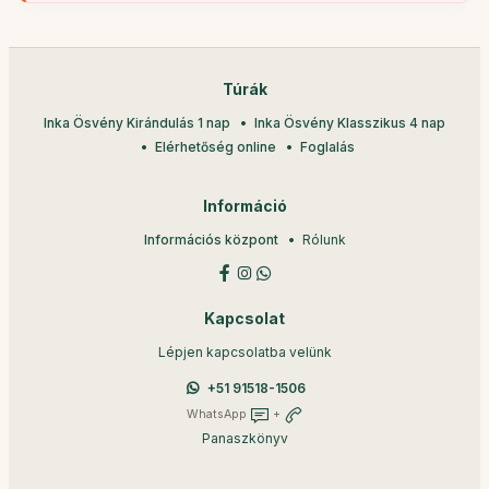
Túrák
Inka Ösvény Kirándulás 1 nap
Inka Ösvény Klasszikus 4 nap
Elérhetőség online
Foglalás
Információ
Információs központ
Rólunk
Kapcsolat
Lépjen kapcsolatba velünk
+51 91518-1506
WhatsApp
+
Panaszkönyv