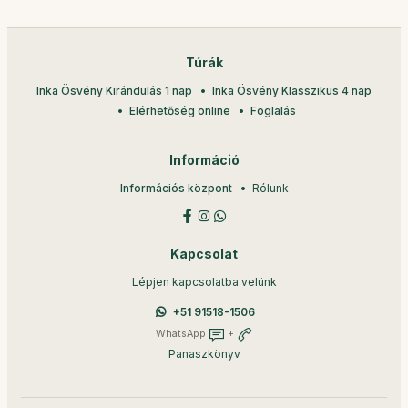
Túrák
Inka Ösvény Kirándulás 1 nap
Inka Ösvény Klasszikus 4 nap
Elérhetőség online
Foglalás
Információ
Információs központ
Rólunk
Kapcsolat
Lépjen kapcsolatba velünk
+51 91518-1506
WhatsApp
+
Panaszkönyv