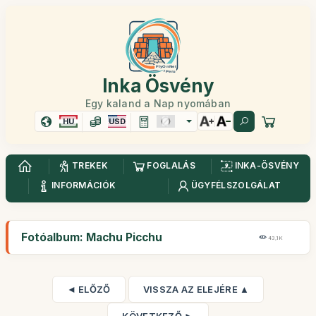
Inka Ösvény
Egy kaland a Nap nyomában
HU
USD
TREKEK
FOGLALÁS
INKA-ÖSVÉNY
INFORMÁCIÓK
ÜGYFÉLSZOLGÁLAT
Fotóalbum: Machu Picchu
43,1K
◄ ELŐZŐ
VISSZA AZ ELEJÉRE ▲