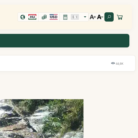
HU
USD
44,6K