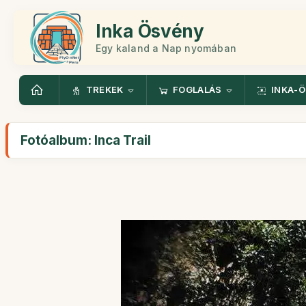
Inka Ösvény
Egy kaland a Nap nyomában
TREKEK
FOGLALÁS
INKA-
Fotóalbum: Inca Trail