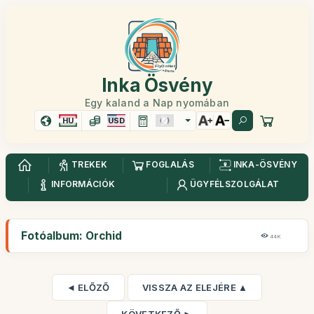
Inka Ösvény
Egy kaland a Nap nyomában
HU
USD
TREKEK
FOGLALÁS
INKA-ÖSVÉNY
INFORMÁCIÓK
ÜGYFÉLSZOLGÁLAT
Fotóalbum: Orchid
44K
◄ ELŐZŐ
VISSZA AZ ELEJÉRE ▲