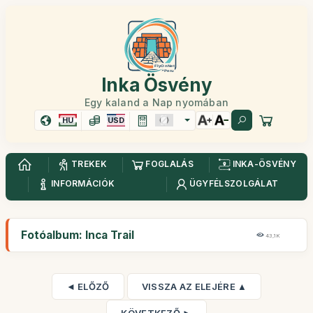
Inka Ösvény
Egy kaland a Nap nyomában
HU
USD
TREKEK
FOGLALÁS
INKA-ÖSVÉNY
INFORMÁCIÓK
ÜGYFÉLSZOLGÁLAT
Fotóalbum: Inca Trail
43,1K
◄ ELŐZŐ
VISSZA AZ ELEJÉRE ▲