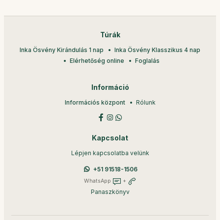
Túrák
Inka Ösvény Kirándulás 1 nap
Inka Ösvény Klasszikus 4 nap
Elérhetőség online
Foglalás
Információ
Információs központ
Rólunk
Kapcsolat
Lépjen kapcsolatba velünk
+51 91518-1506
WhatsApp
+
Panaszkönyv