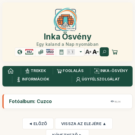
Inka Ösvény
Egy kaland a Nap nyomában
HU
USD
TREKEK
FOGLALÁS
INKA-ÖSVÉNY
INFORMÁCIÓK
ÜGYFÉLSZOLGÁLAT
Fotóalbum: Cuzco
50,3K
◄ ELŐZŐ
VISSZA AZ ELEJÉRE ▲