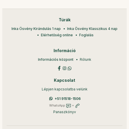
Túrák
Inka Ösvény Kirándulás 1 nap
Inka Ösvény Klasszikus 4 nap
Elérhetőség online
Foglalás
Információ
Információs központ
Rólunk
Kapcsolat
Lépjen kapcsolatba velünk
+51 91518-1506
WhatsApp
+
Panaszkönyv