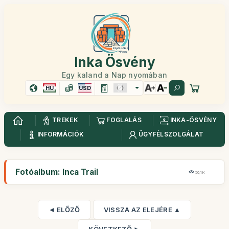
Inka Ösvény
Egy kaland a Nap nyomában
HU
USD
TREKEK
FOGLALÁS
INKA-ÖSVÉNY
INFORMÁCIÓK
ÜGYFÉLSZOLGÁLAT
Fotóalbum: Inca Trail
50,1K
◄ ELŐZŐ
VISSZA AZ ELEJÉRE ▲