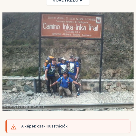
KÖVETKEZŐ ►
A képek csak illusztrációk