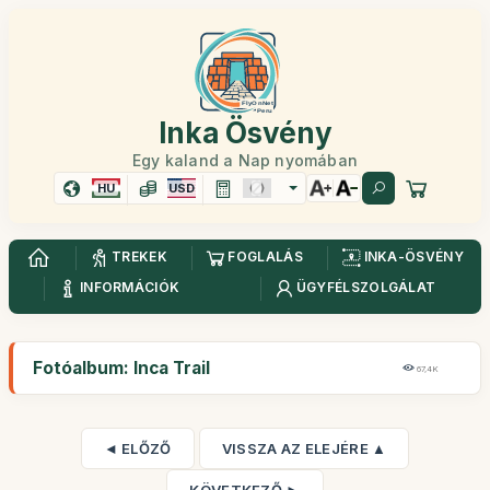
Inka Ösvény
Egy kaland a Nap nyomában
HU
USD
TREKEK
FOGLALÁS
INKA-ÖSVÉNY
INFORMÁCIÓK
ÜGYFÉLSZOLGÁLAT
Fotóalbum: Inca Trail
67,4K
◄ ELŐZŐ
VISSZA AZ ELEJÉRE ▲