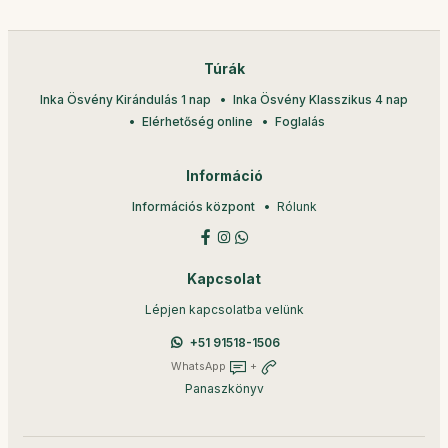
Túrák
Inka Ösvény Kirándulás 1 nap
Inka Ösvény Klasszikus 4 nap
Elérhetőség online
Foglalás
Információ
Információs központ
Rólunk
Kapcsolat
Lépjen kapcsolatba velünk
+51 91518-1506
WhatsApp
+
Panaszkönyv