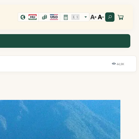
HU
USD
44,8K