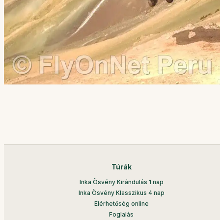
Túrák
Inka Ösvény Kirándulás 1 nap
Inka Ösvény Klasszikus 4 nap
Elérhetőség online
Foglalás