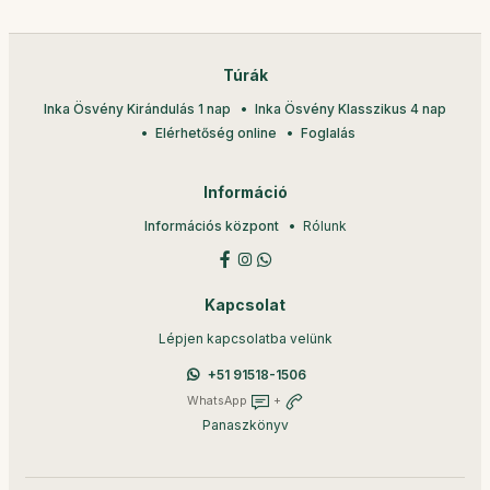
Túrák
Inka Ösvény Kirándulás 1 nap
Inka Ösvény Klasszikus 4 nap
Elérhetőség online
Foglalás
Információ
Információs központ
Rólunk
Kapcsolat
Lépjen kapcsolatba velünk
+51 91518-1506
WhatsApp
+
Panaszkönyv