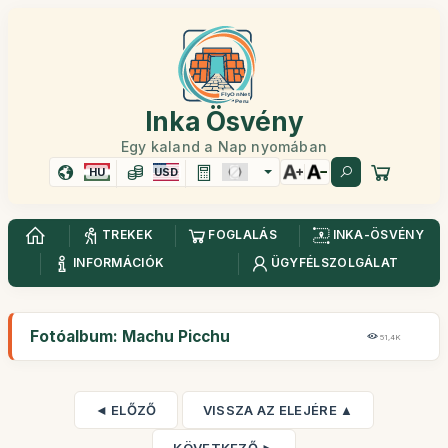
Inka Ösvény
Egy kaland a Nap nyomában
HU
USD
TREKEK
FOGLALÁS
INKA-ÖSVÉNY
INFORMÁCIÓK
ÜGYFÉLSZOLGÁLAT
Fotóalbum: Machu Picchu
51,4K
◄ ELŐZŐ
VISSZA AZ ELEJÉRE ▲