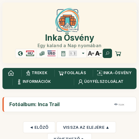
Inka Ösvény
Egy kaland a Nap nyomában
HU
USD
TREKEK
FOGLALÁS
INKA-ÖSVÉNY
INFORMÁCIÓK
ÜGYFÉLSZOLGÁLAT
Fotóalbum: Inca Trail
15,6K
◄ ELŐZŐ
VISSZA AZ ELEJÉRE ▲