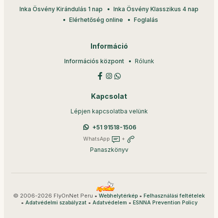
Inka Ösvény Kirándulás 1 nap
Inka Ösvény Klasszikus 4 nap
Elérhetőség online
Foglalás
Információ
Információs központ
Rólunk
Kapcsolat
Lépjen kapcsolatba velünk
+51 91518-1506
WhatsApp
+
Panaszkönyv
© 2006-2026 FlyOnNet Peru •
•
Webhelytérkép
Felhasználási feltételek
•
•
•
Adatvédelmi szabályzat
Adatvédelem
ESNNA Prevention Policy