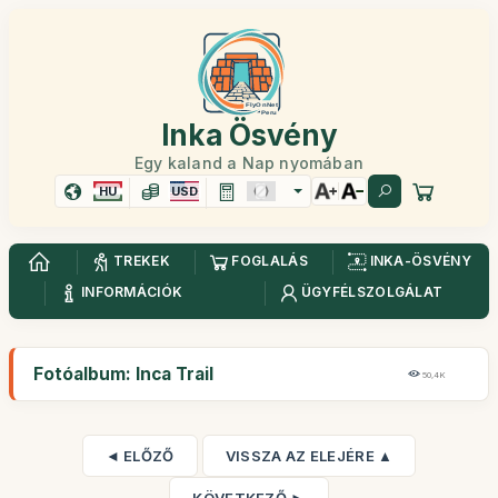
Inka Ösvény
Egy kaland a Nap nyomában
HU
USD
TREKEK
FOGLALÁS
INKA-ÖSVÉNY
INFORMÁCIÓK
ÜGYFÉLSZOLGÁLAT
Fotóalbum: Inca Trail
50,4K
◄ ELŐZŐ
VISSZA AZ ELEJÉRE ▲