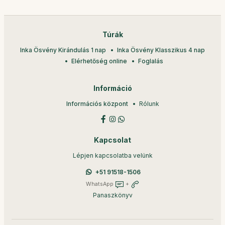
Túrák
Inka Ösvény Kirándulás 1 nap
Inka Ösvény Klasszikus 4 nap
Elérhetőség online
Foglalás
Információ
Információs központ
Rólunk
Kapcsolat
Lépjen kapcsolatba velünk
+51 91518-1506
WhatsApp
+
Panaszkönyv