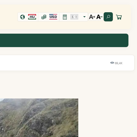
HU
USD
69,4K