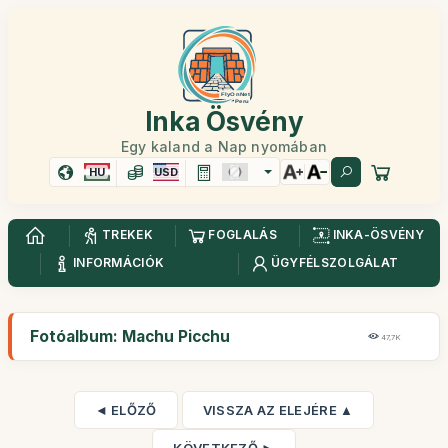
Inka Ösvény
Egy kaland a Nap nyomában
HU
USD
TREKEK
FOGLALÁS
INKA-ÖSVÉNY
INFORMÁCIÓK
ÜGYFÉLSZOLGÁLAT
Fotóalbum: Machu Picchu
47,7K
◄ ELŐZŐ
VISSZA AZ ELEJÉRE ▲