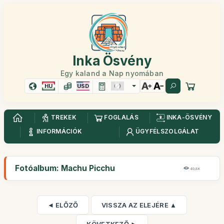
Inka Ösvény
Egy kaland a Nap nyomában
HU
USD
TREKEK
FOGLALÁS
INKA-ÖSVÉNY
INFORMÁCIÓK
ÜGYFÉLSZOLGÁLAT
Fotóalbum: Machu Picchu
49,8K
◄ ELŐZŐ
VISSZA AZ ELEJÉRE ▲